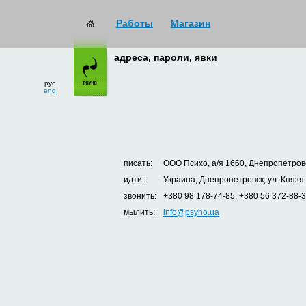
Работы
Магазин
адреса, пароли, явки
рус
eng
писать:
ООО Психо, а/я 1660, Днепропетровс
идти:
Украина, Днепропетровск, ул. Князя
звонить:
+380 98 178-74-85, +380 56 372-88-
мылить:
info@psyho.ua