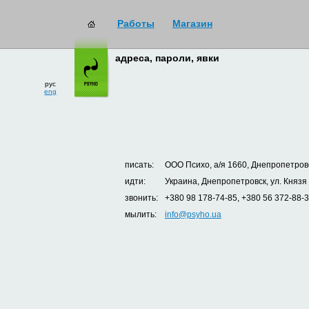
Работы
Магазин
адреса, пароли, явки
рус
eng
писать:
ООО Психо, а/я 1660, Днепропетровс
идти:
Украина, Днепропетровск, ул. Князя
звонить:
+380 98 178-74-85, +380 56 372-88-
мылить:
info@psyho.ua