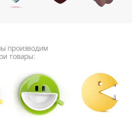
мы производим
ои товары: