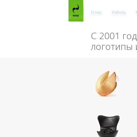
О нас
Работы
С 2001 го
логотипы