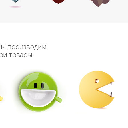
мы производим
ои товары: