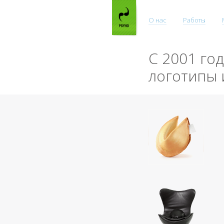
О нас
Работы
С 2001 го
логотипы