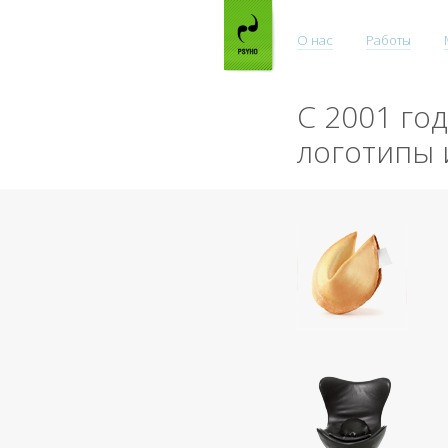
О нас
Работы
С 2001 го
логотипы