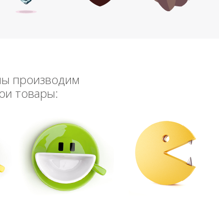
мы производим
ои товары: