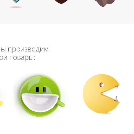
мы производим
ои товары: