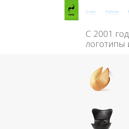
О нас
Работы
С 2001 го
логотипы