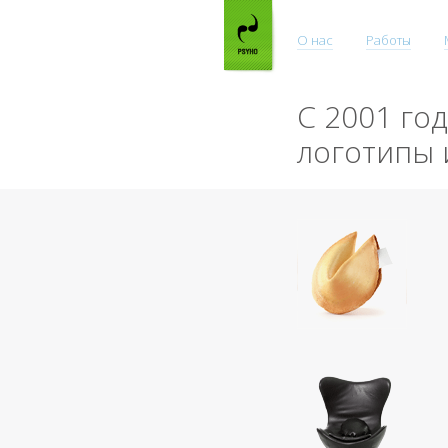
О нас
Работы
С 2001 го
логотипы