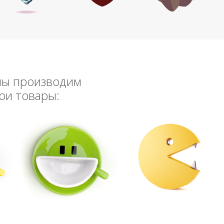
мы производим
ои товары: