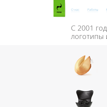
О нас
Работы
С 2001 го
логотипы