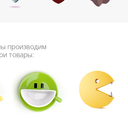
мы производим
ои товары: