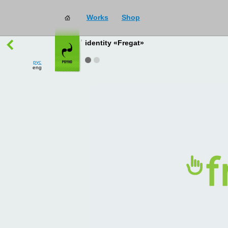
Works
Shop
works
→
all
identity «Fregat»
рус
eng