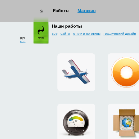
Работы
Магазин
работы
→ интерфейсы
Наши работы
все
сайты
стили и логотипы
графический дизайн
рус
eng
сайт
дизайн
для
плагина
дропзоны
g.ua
«Майское»
для
Google
Chrome
промо-
платежн
сайт
система
утеплителя
«Limone