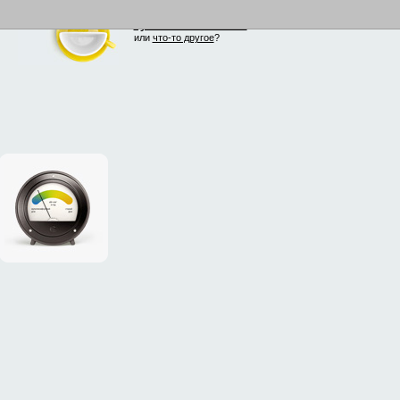
купить Смайлкап
!
или
что-то другое
?
промо-
сайт
утеплителя
ISOVER