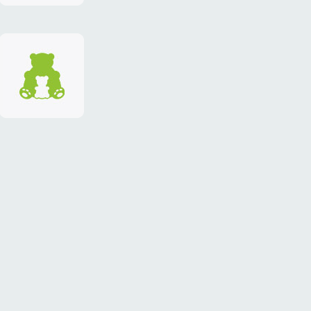
фирменный
стиль
«ТЕДДИ-
клуб»