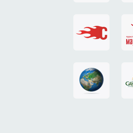
«EL'GATO»
«П
весенние
ло
тарифы
аге
«HOST.com.ua»
«М
дизайн
са
сайта
ТР
«NIC.CO.UA»
«G
Pla