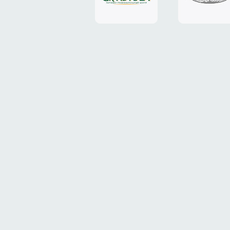
«Grand
«ТрансК
Plaza»