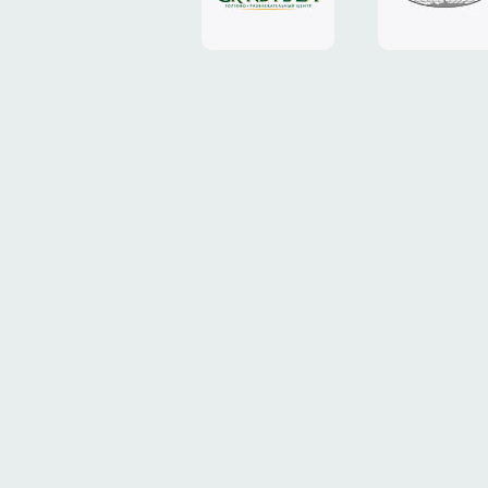
«Grand
«ТрансК
Plaza»