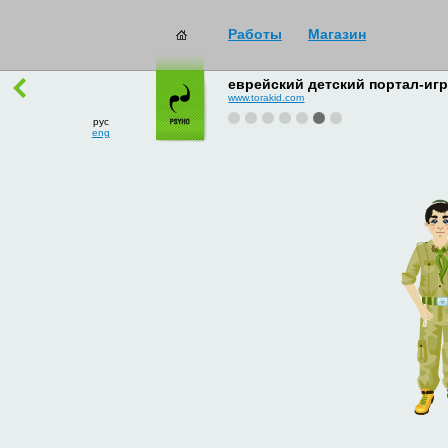
Работы
Магазин
работы
→
все
еврейский детский портал-игр
www.torakid.com
рус
eng