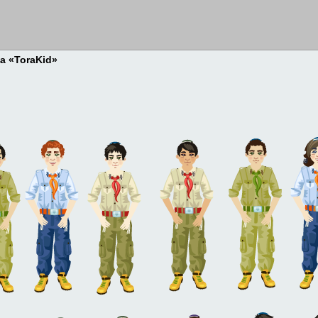
а «ToraKid»