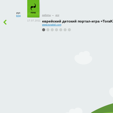
рус
работы
→
все
eng
еврейский детский портал-игра «ToraK
www.torakid.com