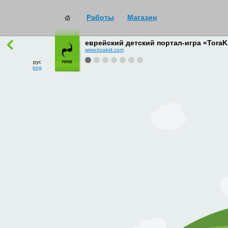
Работы
Магазин
работы
→
все
еврейский детский портал-игра «ToraK
www.torakid.com
рус
eng