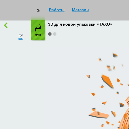
Работы
Магазин
работы
→
все
3D для новой упаковки «ТАХО»
рус
eng