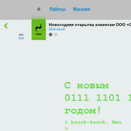
Работы
Магазин
работы
→
все
Новогодняя открытка клиентам ООО «
2012.nic.ua
рус
eng