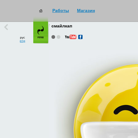
Работы
Магазин
работы
→
все
смайлкап
рус
eng