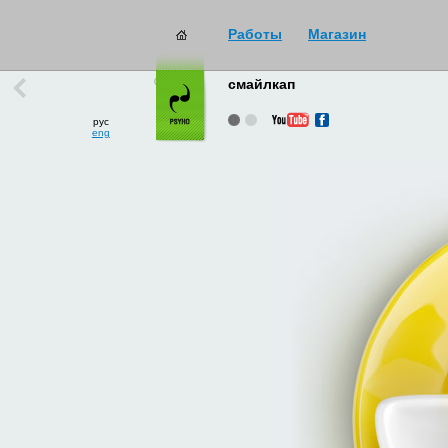
Работы
Магазин
работы
→
все
смайлкап
рус
eng