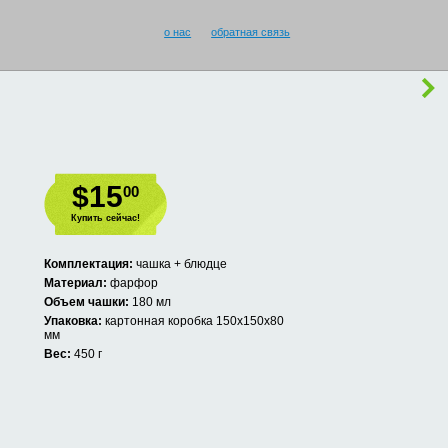
о нас
обратная связь
$15
00
Купить сейчас!
Комплектация:
чашка + блюдце
Материал:
фарфор
Объем чашки:
180 мл
Упаковка:
картонная коробка 150х150х80
мм
Вес:
450 г