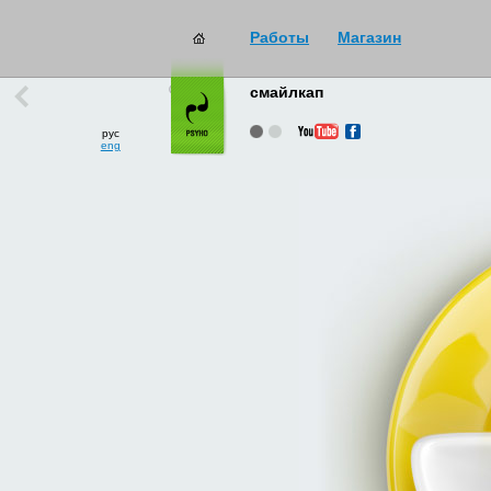
Работы
Магазин
работы
→
все
смайлкап
рус
eng