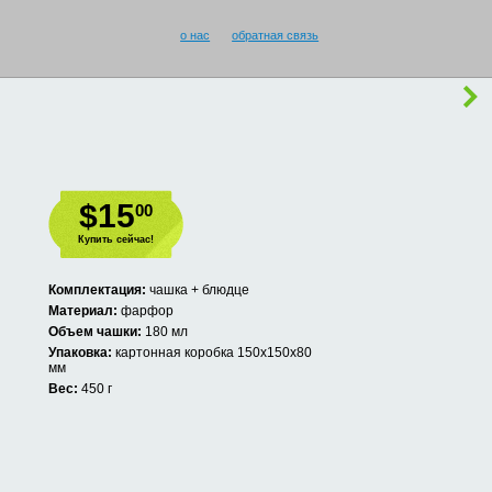
о нас
обратная связь
$15
00
Купить сейчас!
Комплектация:
чашка + блюдце
Материал:
фарфор
Объем чашки:
180 мл
Упаковка:
картонная коробка 150х150х80
мм
Вес:
450 г