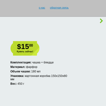
о нас
обратная связь
$15
00
Купить сейчас!
Комплектация:
чашка + блюдце
Материал:
фарфор
Объем чашки:
180 мл
Упаковка:
картонная коробка 150х150х80
мм
Вес:
450 г