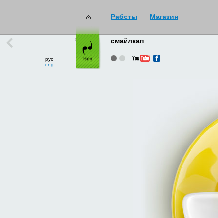
Работы
Магазин
работы
→
все
смайлкап
рус
eng