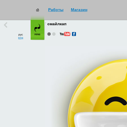
Работы
Магазин
работы
→
все
смайлкап
рус
eng