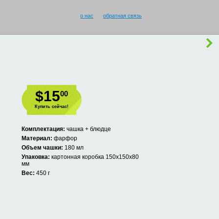
о нас
обратная связь
$15
00
Купить сейчас!
Комплектация:
чашка + блюдце
Материал:
фарфор
Объем чашки:
180 мл
Упаковка:
картонная коробка 150х150х80
мм
Вес:
450 г