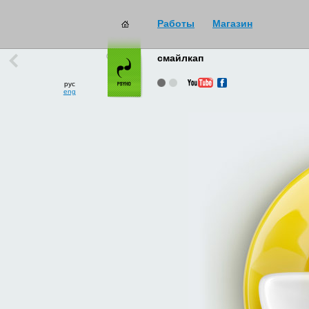
Работы
Магазин
работы
→
все
смайлкап
рус
eng