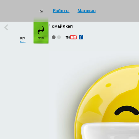
Работы
Магазин
работы
→
все
смайлкап
рус
eng