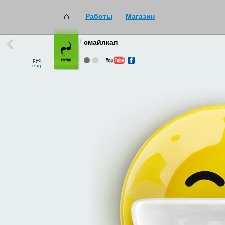
Работы
Магазин
работы
→
все
смайлкап
рус
eng