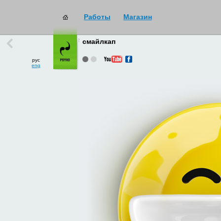
Работы
Магазин
работы
→
все
смайлкап
рус
eng