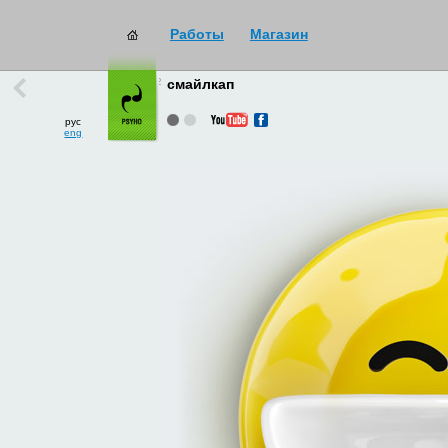
Работы
Магазин
работы
→
все
смайлкап
рус
eng