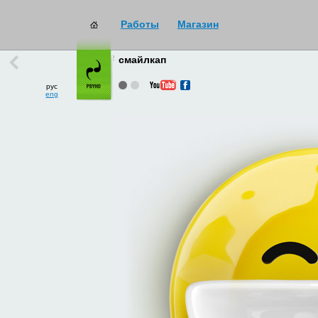
Работы
Магазин
работы
→
все
смайлкап
рус
eng