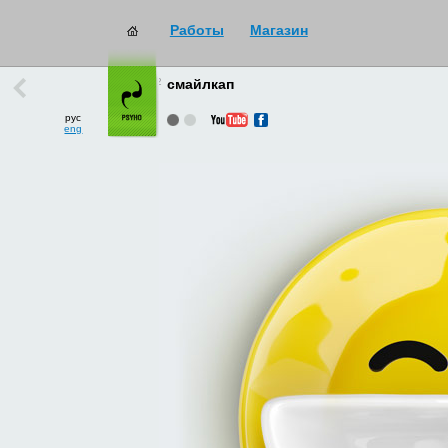
Работы
Магазин
работы
→
все
смайлкап
рус
eng