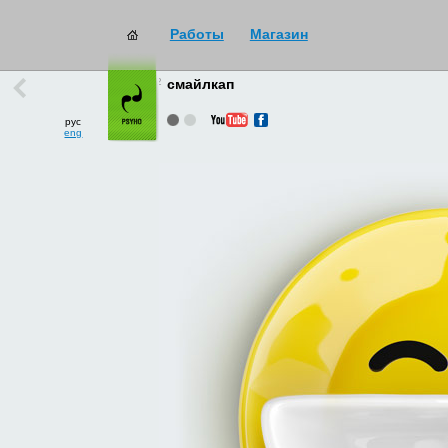
Работы
Магазин
работы
→
все
смайлкап
рус
eng