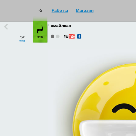
Работы
Магазин
работы
→
все
смайлкап
рус
eng