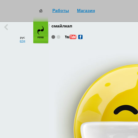
Работы
Магазин
работы
→
все
смайлкап
рус
eng