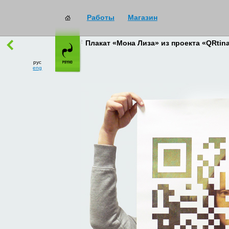
Работы
Магазин
работы
→
все
Плакат «Мона Лиза» из проекта «QRtin
рус
eng