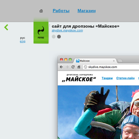
Работы
Магазин
работы
→
все
сайт для дропзоны «Майское»
skydive.mayskoe.com
рус
eng