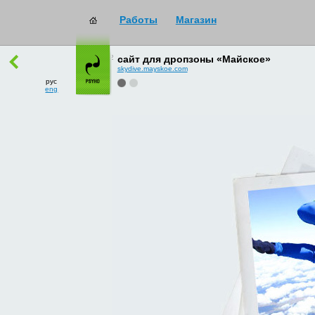
Работы
Магазин
работы
→
все
сайт для дропзоны «Майское»
skydive.mayskoe.com
рус
eng