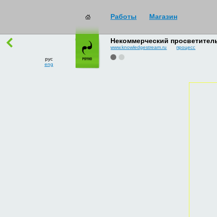
Работы
Магазин
работы
→
все
Некоммерческий просветитель
www.knowledgestream.ru
процесс
рус
eng