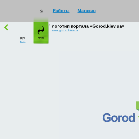
Работы
Магазин
работы
→
все
логотип портала «Gorod.kiev.ua»
www.gorod.kiev.ua
рус
eng