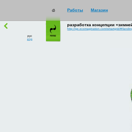
Работы
Магазин
работы
→
все
разработка концепции «зимней
http://ge.ecomagination.com/smartgrid/#/landi
рус
eng