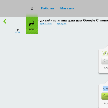
Работы
Магазин
работы
→
все
дизайн плагина g.ua для Google Chrom
g.ua/aNS4
процесс
рус
eng