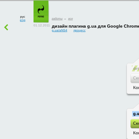
рус
работы
→
все
eng
дизайн плагина g.ua для Google Chrom
g.ua/aNS4
процесс