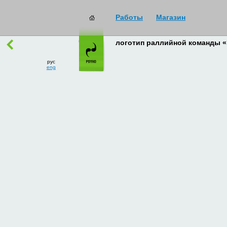
Работы
Магазин
работы
→
все
логотип раллийной команды «
рус
eng