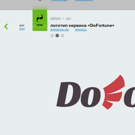
работы
→
все
рус
eng
логотип сервиса «DoFortune»
dofortune.me
процесс