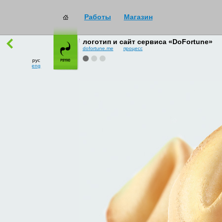
Работы
Магазин
работы
→
все
логотип и сайт сервиса «DoFortune»
dofortune.me
процесс
рус
eng