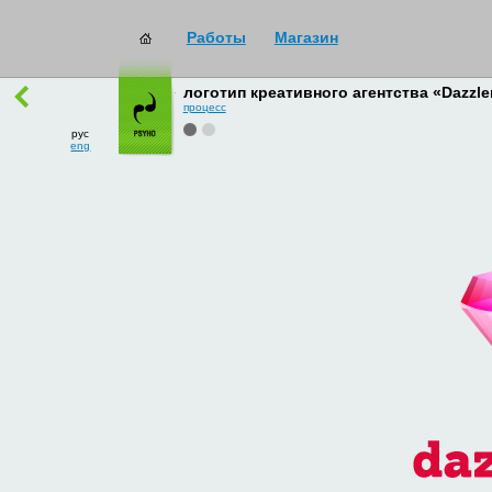
Работы
Магазин
работы
→
все
логотип креативного агентства «Dazzle
процесс
рус
eng