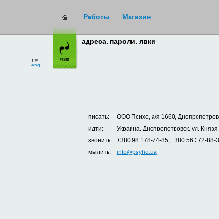
Работы
Магазин
адреса, пароли, явки
рус
eng
писать:
ООО Психо, а/я 1660, Днепропетровс
идти:
Украина, Днепропетровск, ул. Князя
звонить:
+380 98 178-74-85, +380 56 372-88-
мылить:
info@psyho.ua