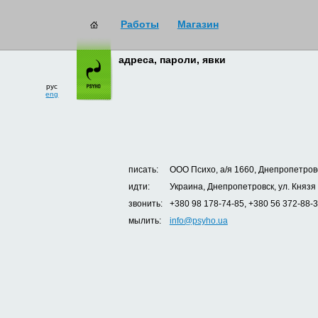
Работы
Магазин
адреса, пароли, явки
рус
eng
писать:
ООО Психо, а/я 1660, Днепропетровс
идти:
Украина, Днепропетровск, ул. Князя
звонить:
+380 98 178-74-85, +380 56 372-88-
мылить:
info@psyho.ua