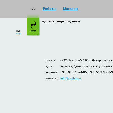
Работы
Магазин
адреса, пароли, явки
рус
eng
писать:
ООО Психо, а/я 1660, Днепропетровс
идти:
Украина, Днепропетровск, ул. Князя
звонить:
+380 98 178-74-85, +380 56 372-88-
мылить:
info@psyho.ua