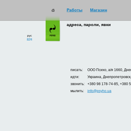
Работы
Магазин
адреса, пароли, явки
рус
eng
писать:
ООО Психо, а/я 1660, Дне
идти:
Украина, Днепропетровск,
звонить:
+380 98 178-74-85, +380 
мылить:
info@psyho.ua